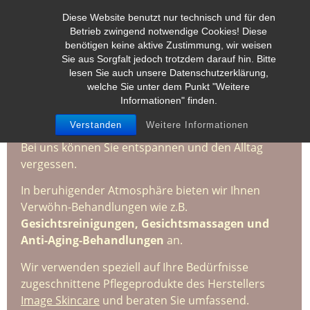
Diese Website benutzt nur technisch und für den
Betrieb zwingend notwendige Cookies! Diese
benötigen keine aktive Zustimmung, wir weisen
Sie aus Sorgfalt jedoch trotzdem darauf hin. Bitte
lesen Sie auch unsere Datenschutzerklärung,
welche Sie unter dem Punkt "Weitere
Unser Studio
Informationen" finden.
Verstanden
Weitere Informationen
Bei uns können Sie entspannen und den Alltag
vergessen.
In beruhigender Atmosphäre bieten wir Ihnen
Verwöhn-Behandlungen wie z.B.
Gesichtsreinigungen, Gesichtsmassagen und
Anti-Aging-Behandlungen
an.
Wir verwenden speziell auf Ihre Bedürfnisse
zugeschnittene Pflegeprodukte des Herstellers
Image Skincare
und beraten Sie umfassend.